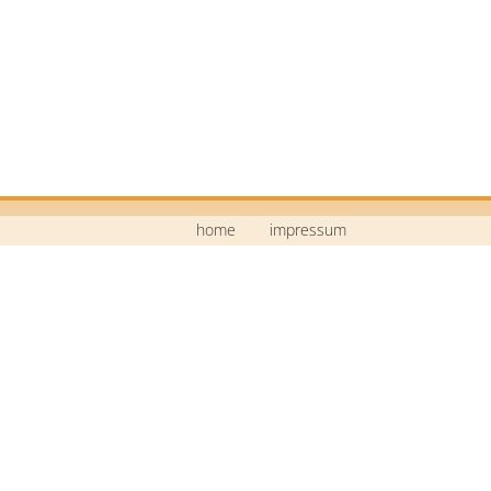
home
impressum
Mittelschule Neustadt a.d.Waldnaab
Bildstraße 9
92660 Neustadt a.d.Waldnaab
Telefon: 09602 / 74 30