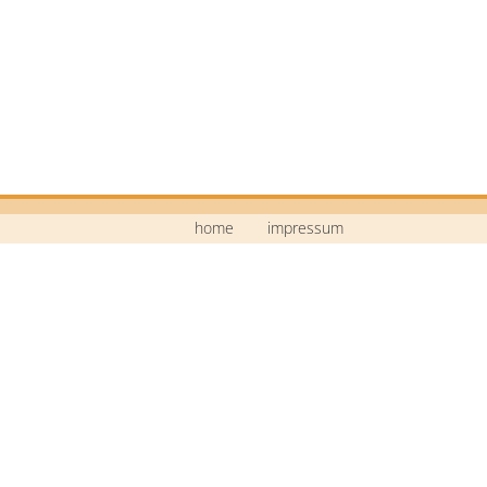
home
impressum
Mittelschule Neustadt a.d.Waldnaab
Bildstraße 9
92660 Neustadt a.d.Waldnaab
Telefon: 09602 / 74 30