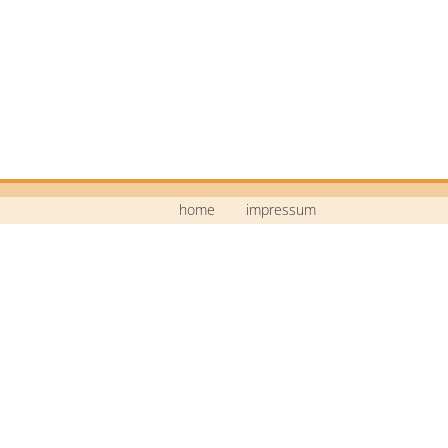
home
impressum
Mittelschule Neustadt a.d.Waldnaab
Bildstraße 9
92660 Neustadt a.d.Waldnaab
Telefon: 09602 / 74 30