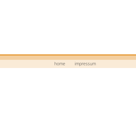
home
impressum
Mittelschule Neustadt a.d.Waldnaab
Bildstraße 9
92660 Neustadt a.d.Waldnaab
Telefon: 09602 / 74 30