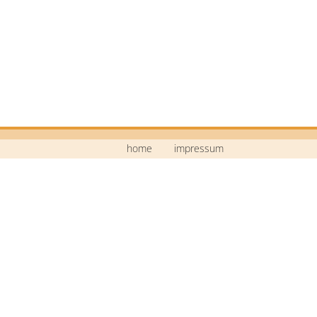
home
impressum
Mittelschule Neustadt a.d.Waldnaab
Bildstraße 9
92660 Neustadt a.d.Waldnaab
Telefon: 09602 / 74 30