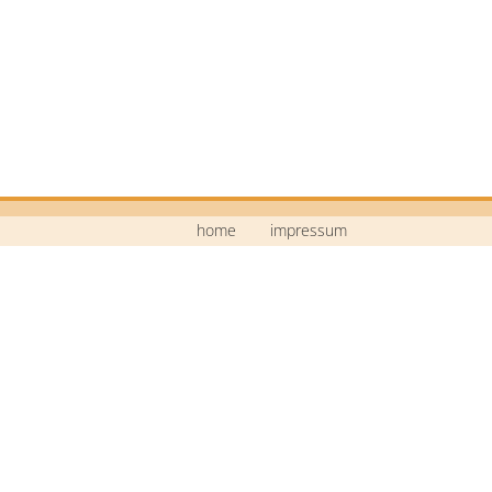
home
impressum
Mittelschule Neustadt a.d.Waldnaab
Bildstraße 9
92660 Neustadt a.d.Waldnaab
Telefon: 09602 / 74 30