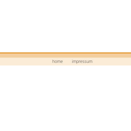
home
impressum
Mittelschule Neustadt a.d.Waldnaab
Bildstraße 9
92660 Neustadt a.d.Waldnaab
Telefon: 09602 / 74 30